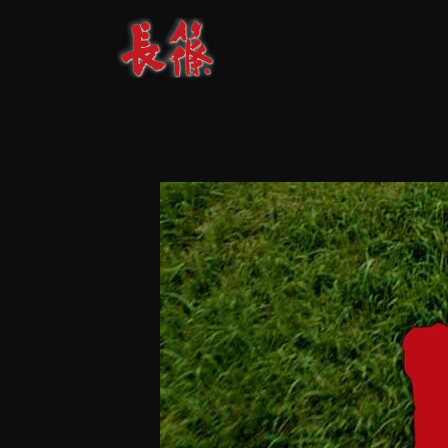
コ
ナ
ン
ビ
テ
ゲ
ン
ー
ツ
シ
へ
ョ
ス
ン
キ
に
ッ
移
プ
動